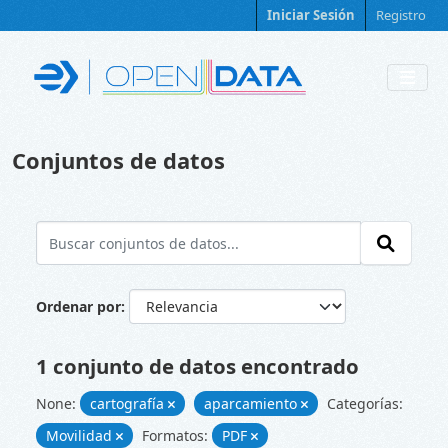
Skip to main content
Iniciar Sesión
Registro
Conjuntos de datos
Ordenar por
1 conjunto de datos encontrado
None:
cartografía
aparcamiento
Categorías:
Movilidad
Formatos:
PDF