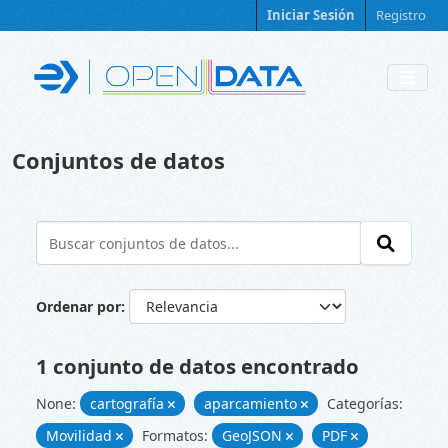
Skip to main content
Iniciar Sesión
Registro
Conjuntos de datos
Ordenar por
1 conjunto de datos encontrado
None:
cartografía
aparcamiento
Categorías:
Movilidad
Formatos:
GeoJSON
PDF