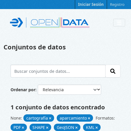
Skip to main content
Iniciar Sesión
Registro
Conjuntos de datos
Ordenar por
1 conjunto de datos encontrado
None:
cartografía
aparcamiento
Formatos:
PDF
SHAPE
GeoJSON
KML