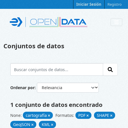
Skip to main content
Iniciar Sesión
Registro
Conjuntos de datos
Ordenar por
1 conjunto de datos encontrado
None:
cartografía
Formatos:
PDF
SHAPE
GeoJSON
KML