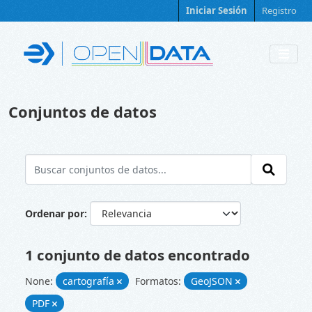
Skip to main content
Iniciar Sesión
Registro
Conjuntos de datos
Ordenar por
1 conjunto de datos encontrado
None:
cartografía
Formatos:
GeoJSON
PDF