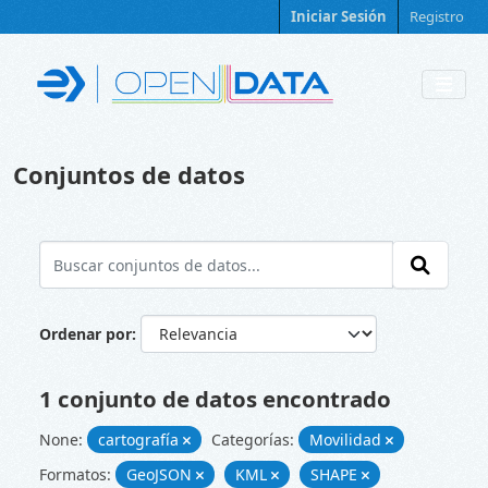
Skip to main content
Iniciar Sesión
Registro
Conjuntos de datos
Ordenar por
1 conjunto de datos encontrado
None:
cartografía
Categorías:
Movilidad
Formatos:
GeoJSON
KML
SHAPE