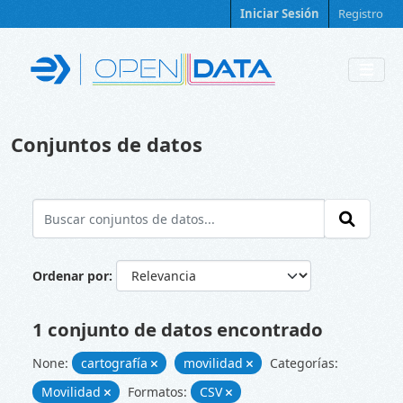
Skip to main content
Iniciar Sesión
Registro
Conjuntos de datos
Ordenar por
1 conjunto de datos encontrado
None:
cartografía
movilidad
Categorías:
Movilidad
Formatos:
CSV