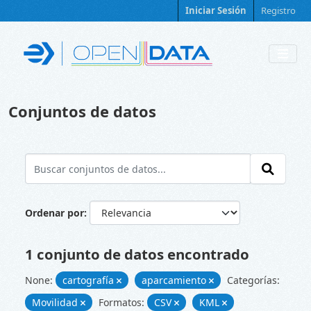
Skip to main content
Iniciar Sesión
Registro
Conjuntos de datos
Ordenar por
1 conjunto de datos encontrado
None:
cartografía
aparcamiento
Categorías:
Movilidad
Formatos:
CSV
KML