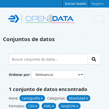
Skip to main content
Iniciar Sesión
Registro
Conjuntos de datos
Ordenar por
1 conjunto de datos encontrado
None:
cartografía
Categorías:
Movilidad
Formatos:
CSV
KML
GeoJSON