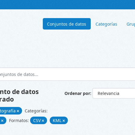
Conjuntos de datos
Categorías
Gru
nto de datos
Ordenar por
rado
tografía
Categorías:
d
Formatos:
CSV
KML