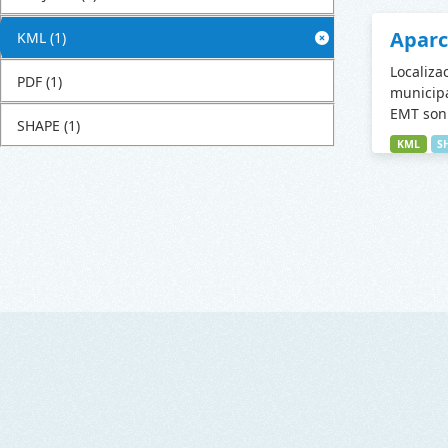
Apar
KML
(1)
Localiza
PDF
(1)
municipa
EMT son 
SHAPE
(1)
KML
S