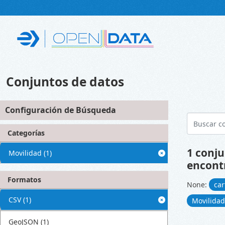
Skip to main content
Conjuntos de datos
Configuración de Búsqueda
Categorías
1 conju
Movilidad
(1)
encont
Formatos
None:
car
CSV
(1)
Movilida
GeoJSON
(1)