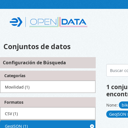
Skip to main content
Conjuntos de datos
Configuración de Búsqueda
Categorías
1 conju
Movilidad
(1)
encont
Formatos
None:
bi
CSV
(1)
GeoJSON
GeoJSON
(1)