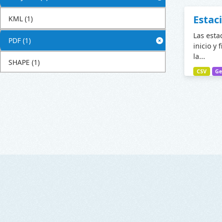
Estac
KML
(1)
Las esta
PDF
(1)
inicio y 
la...
SHAPE
(1)
CSV
Ge