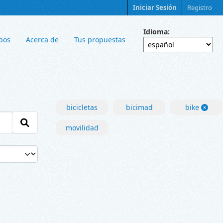
Iniciar Sesión
Registro
Idioma
pos
Acerca de
Tus propuestas
bicicletas
bicimad
bike
movilidad