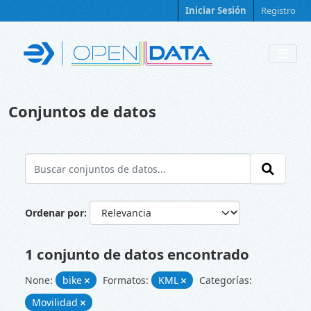
Skip to main content
Iniciar Sesión
Registro
Conjuntos de datos
Ordenar por
1 conjunto de datos encontrado
None:
bike
Formatos:
KML
Categorías:
Movilidad