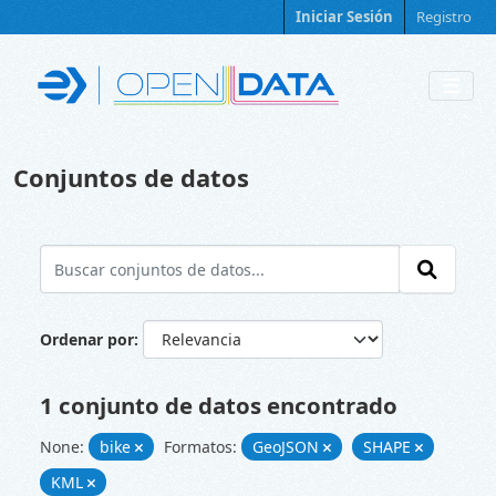
Skip to main content
Iniciar Sesión
Registro
Conjuntos de datos
Ordenar por
1 conjunto de datos encontrado
None:
bike
Formatos:
GeoJSON
SHAPE
KML