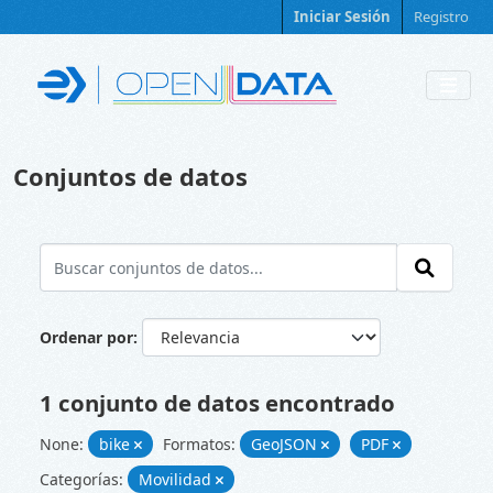
Skip to main content
Iniciar Sesión
Registro
Conjuntos de datos
Ordenar por
1 conjunto de datos encontrado
None:
bike
Formatos:
GeoJSON
PDF
Categorías:
Movilidad