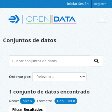
Skip to main content
Iniciar Sesión
Registro
Conjuntos de datos
Ordenar por
1 conjunto de datos encontrado
None:
bike
Formatos:
GeoJSON
Filtrar Resultados