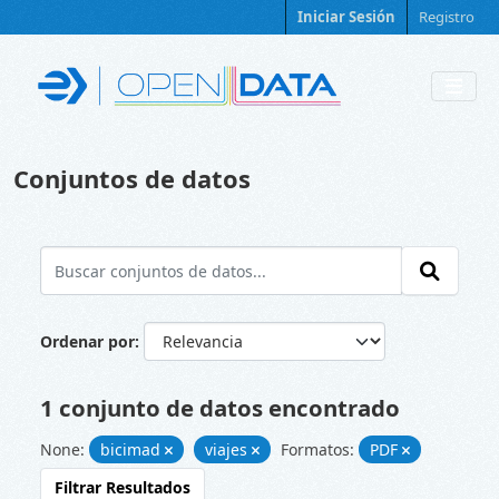
Skip to main content
Iniciar Sesión
Registro
Conjuntos de datos
Ordenar por
1 conjunto de datos encontrado
None:
bicimad
viajes
Formatos:
PDF
Filtrar Resultados