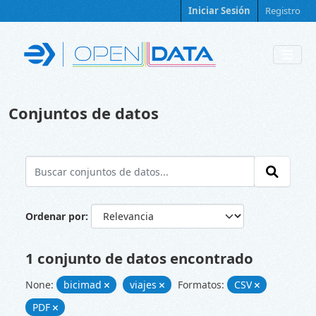
Skip to main content
Iniciar Sesión
Registro
Conjuntos de datos
Ordenar por
1 conjunto de datos encontrado
None:
bicimad
viajes
Formatos:
CSV
PDF