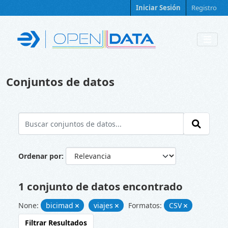
Skip to main content
Iniciar Sesión
Registro
Conjuntos de datos
Ordenar por
1 conjunto de datos encontrado
None:
bicimad
viajes
Formatos:
CSV
Filtrar Resultados