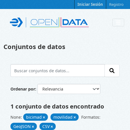
Skip to main content
Iniciar Sesión
Registro
Conjuntos de datos
Ordenar por
1 conjunto de datos encontrado
None:
bicimad
movilidad
Formatos:
GeoJSON
CSV