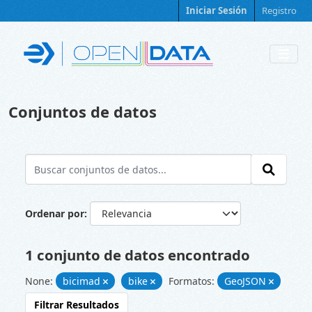
Skip to main content
Iniciar Sesión
Registro
Conjuntos de datos
Ordenar por
1 conjunto de datos encontrado
None:
bicimad
bike
Formatos:
GeoJSON
Filtrar Resultados