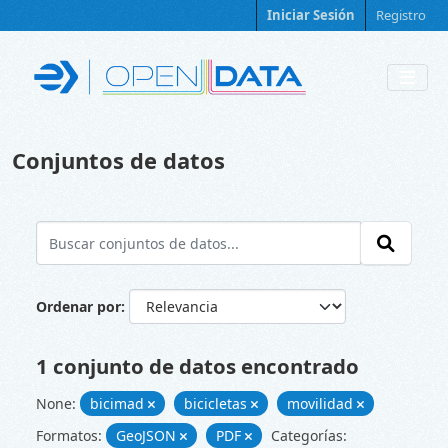
Skip to main content
Iniciar Sesión
Registro
Conjuntos de datos
Ordenar por
1 conjunto de datos encontrado
None:
bicimad
bicicletas
movilidad
Formatos:
GeoJSON
PDF
Categorías: