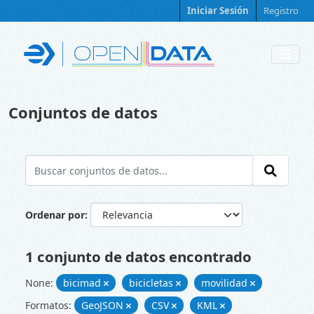
Skip to main content
Iniciar Sesión
Registro
Conjuntos de datos
Ordenar por
1 conjunto de datos encontrado
None:
bicimad
bicicletas
movilidad
Formatos:
GeoJSON
CSV
KML