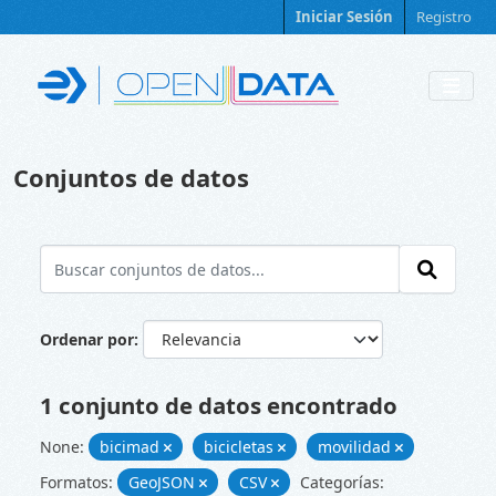
Skip to main content
Iniciar Sesión
Registro
Conjuntos de datos
Ordenar por
1 conjunto de datos encontrado
None:
bicimad
bicicletas
movilidad
Formatos:
GeoJSON
CSV
Categorías: