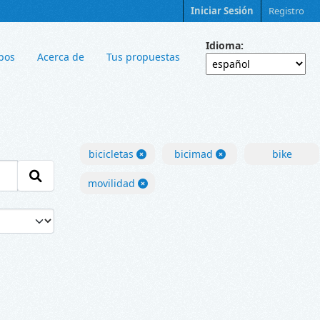
Iniciar Sesión
Registro
Idioma
pos
Acerca de
Tus propuestas
bicicletas
bicimad
bike
movilidad