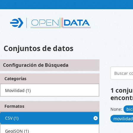
Skip to main content
Conjuntos de datos
Configuración de Búsqueda
Categorías
1 conju
Movilidad
(1)
encont
Formatos
None:
bi
CSV
(1)
movilida
GeoJSON
(1)