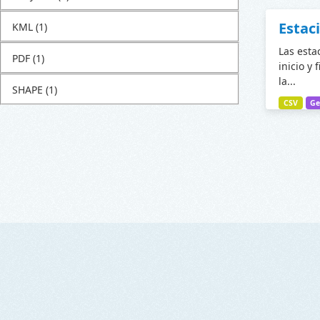
Estac
KML
(1)
Las esta
PDF
(1)
inicio y 
la...
SHAPE
(1)
CSV
Ge