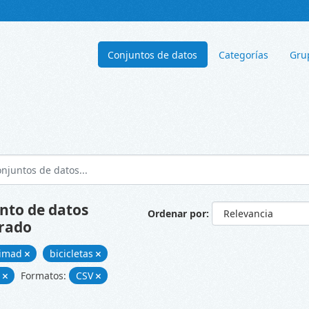
Conjuntos de datos
Categorías
Gru
nto de datos
Ordenar por
rado
cimad
bicicletas
d
Formatos:
CSV