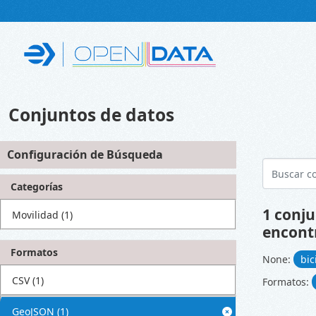
Skip to main content
Conjuntos de datos
Configuración de Búsqueda
Categorías
1 conju
Movilidad
(1)
encont
Formatos
None:
bi
CSV
(1)
Formatos:
GeoJSON
(1)