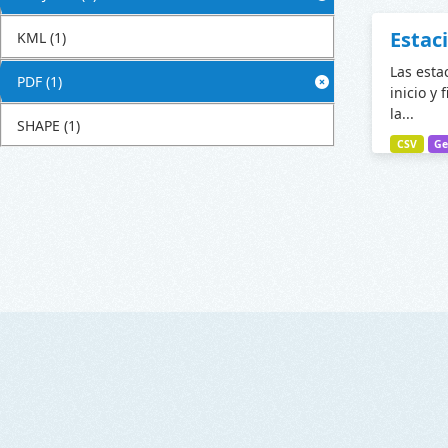
Estac
KML
(1)
Las esta
PDF
(1)
inicio y 
la...
SHAPE
(1)
CSV
Ge