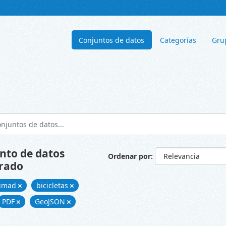
Conjuntos de datos
Categorías
Gru
nto de datos
Ordenar por
rado
cimad
bicicletas
PDF
GeoJSON