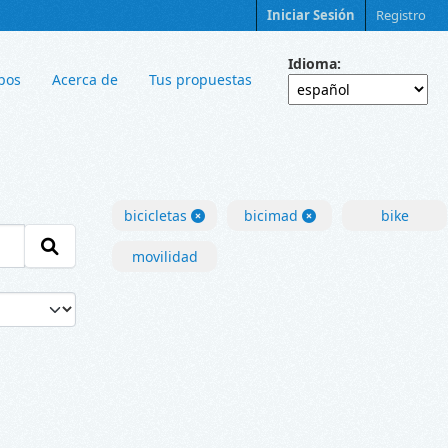
Iniciar Sesión
Registro
Idioma
pos
Acerca de
Tus propuestas
bicicletas
bicimad
bike
movilidad