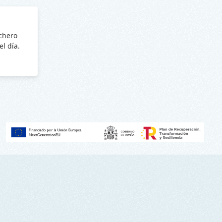
ichero
l día.