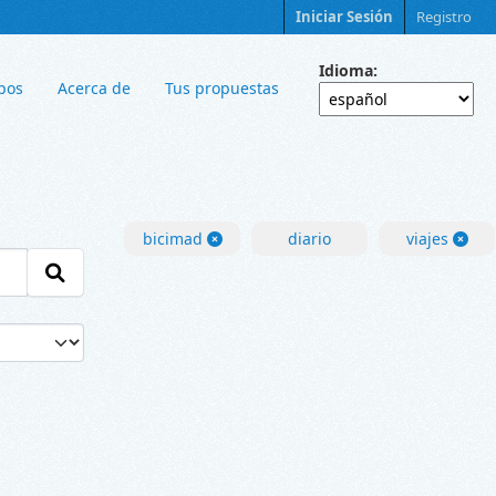
Iniciar Sesión
Registro
Idioma
pos
Acerca de
Tus propuestas
bicimad
diario
viajes