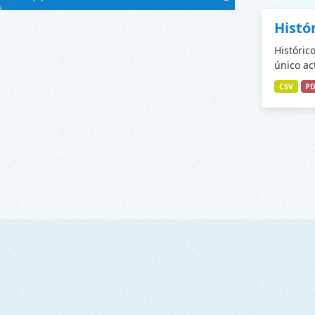
Histó
Históric
único ac
CSV
P