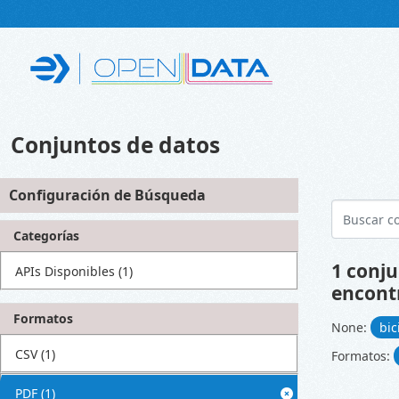
Skip to main content
Conjuntos de datos
Configuración de Búsqueda
Categorías
1 conju
APIs Disponibles
(1)
encont
Formatos
None:
bi
CSV
(1)
Formatos:
PDF
(1)