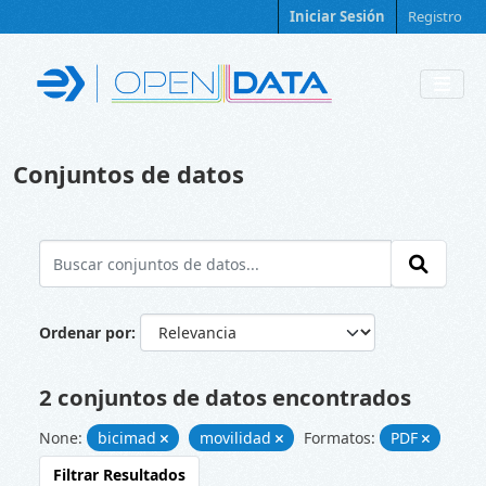
Skip to main content
Iniciar Sesión
Registro
Conjuntos de datos
Ordenar por
2 conjuntos de datos encontrados
None:
bicimad
movilidad
Formatos:
PDF
Filtrar Resultados