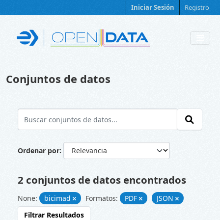
Skip to main content
Iniciar Sesión
Registro
Conjuntos de datos
Ordenar por
2 conjuntos de datos encontrados
None:
bicimad
Formatos:
PDF
JSON
Filtrar Resultados