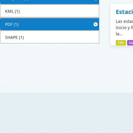
Estac
KML
(1)
Las esta
PDF
(1)
inicio y 
la...
SHAPE
(1)
CSV
Ge