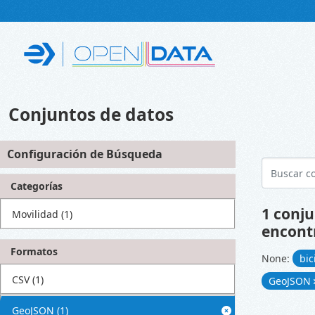
Skip to main content
Conjuntos de datos
Configuración de Búsqueda
Categorías
1 conju
Movilidad
(1)
encont
Formatos
None:
bi
CSV
(1)
GeoJSON
GeoJSON
(1)