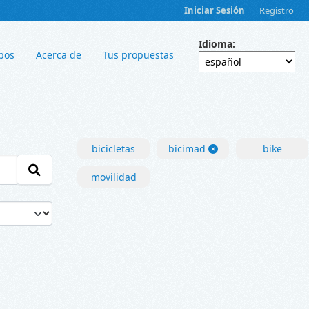
Iniciar Sesión
Registro
Idioma
pos
Acerca de
Tus propuestas
bicicletas
bicimad
bike
movilidad