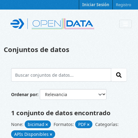
Skip to main content
Iniciar Sesión
Registro
Conjuntos de datos
Ordenar por
1 conjunto de datos encontrado
None:
bicimad
Formatos:
PDF
Categorías:
APIs Disponibles