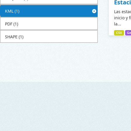
Estac
KML
(1)
Las esta
inicio y 
PDF
(1)
la...
CSV
Ge
SHAPE
(1)