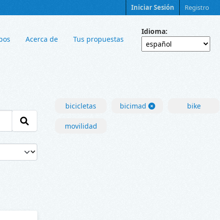
Iniciar Sesión
Registro
Idioma
pos
Acerca de
Tus propuestas
bicicletas
bicimad
bike
movilidad