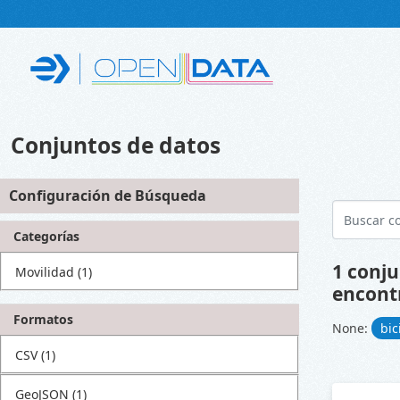
Skip to main content
Conjuntos de datos
Configuración de Búsqueda
Categorías
1 conju
Movilidad
(1)
encont
Formatos
None:
bi
CSV
(1)
GeoJSON
(1)