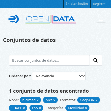
Skip to main content
Iniciar Sesión
Registro
Conjuntos de datos
Ordenar por
1 conjunto de datos encontrado
None:
bicimad
bike
Formatos:
GeoJSON
SHAPE
CSV
Categorías:
Movilidad