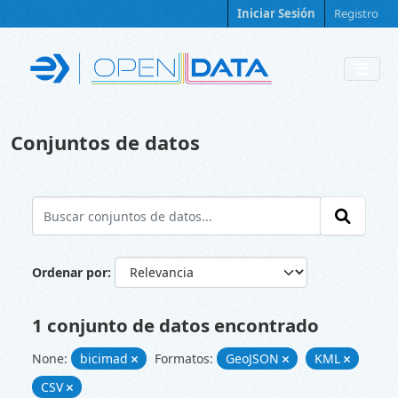
Skip to main content
Iniciar Sesión
Registro
Conjuntos de datos
Ordenar por
1 conjunto de datos encontrado
None:
bicimad
Formatos:
GeoJSON
KML
CSV