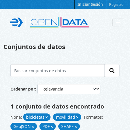
Skip to main content
Iniciar Sesión
Registro
Conjuntos de datos
Ordenar por
1 conjunto de datos encontrado
None:
bicicletas
movilidad
Formatos:
GeoJSON
PDF
SHAPE