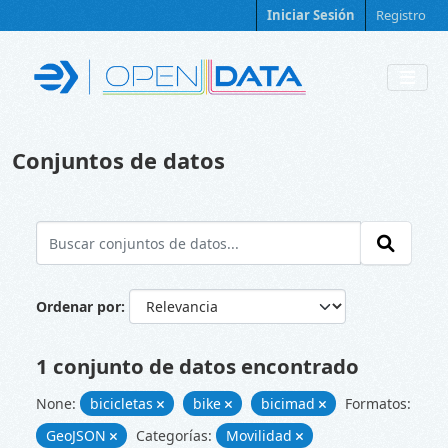
Skip to main content
Iniciar Sesión
Registro
Conjuntos de datos
Ordenar por
1 conjunto de datos encontrado
None:
bicicletas
bike
bicimad
Formatos:
GeoJSON
Categorías:
Movilidad