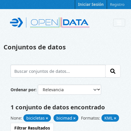
Skip to main content
Iniciar Sesión
Registro
Conjuntos de datos
Ordenar por
1 conjunto de datos encontrado
None:
bicicletas
bicimad
Formatos:
KML
Filtrar Resultados