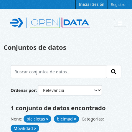
Skip to main content
Iniciar Sesión
Registro
Conjuntos de datos
Ordenar por
1 conjunto de datos encontrado
None:
bicicletas
bicimad
Categorías:
Movilidad