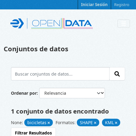
Skip to main content
Iniciar Sesión
Registro
Conjuntos de datos
Ordenar por
1 conjunto de datos encontrado
None:
bicicletas
Formatos:
SHAPE
KML
Filtrar Resultados