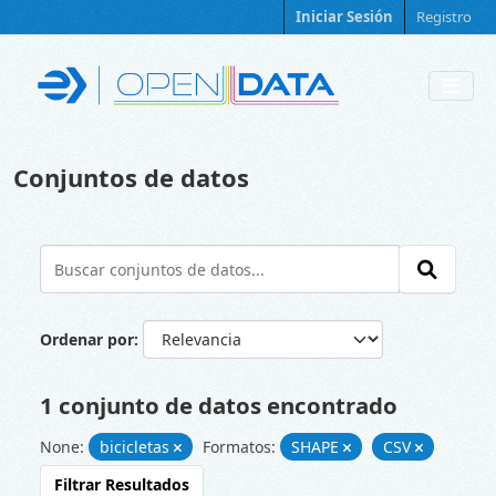
Skip to main content
Iniciar Sesión
Registro
Conjuntos de datos
Ordenar por
1 conjunto de datos encontrado
None:
bicicletas
Formatos:
SHAPE
CSV
Filtrar Resultados