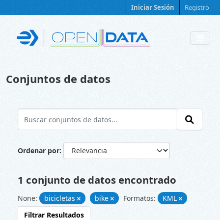
Skip to main content
Iniciar Sesión
Registro
Conjuntos de datos
Ordenar por
1 conjunto de datos encontrado
None:
bicicletas
bike
Formatos:
KML
Filtrar Resultados