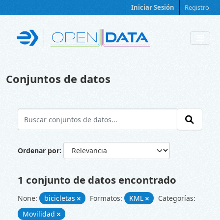
Skip to main content
Iniciar Sesión
Registro
Conjuntos de datos
Ordenar por
1 conjunto de datos encontrado
None:
bicicletas
Formatos:
KML
Categorías:
Movilidad