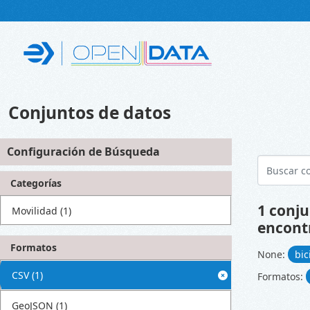
Skip to main content
Conjuntos de datos
Configuración de Búsqueda
Categorías
1 conju
Movilidad
(1)
encont
Formatos
None:
bic
CSV
(1)
Formatos:
GeoJSON
(1)