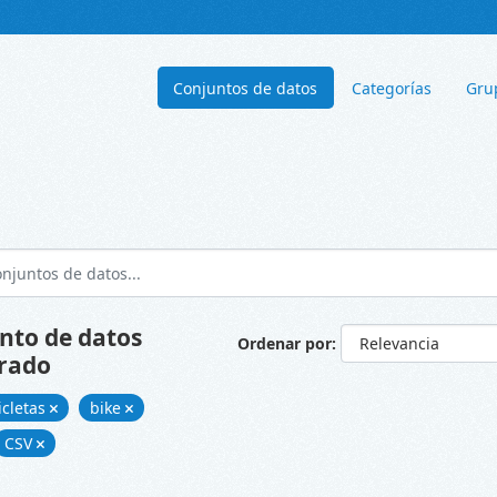
Conjuntos de datos
Categorías
Gru
nto de datos
Ordenar por
rado
icletas
bike
CSV