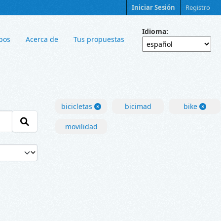
Iniciar Sesión
Registro
Idioma
pos
Acerca de
Tus propuestas
bicicletas
bicimad
bike
movilidad