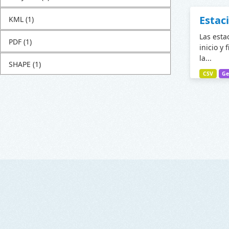
Estac
KML
(1)
Las esta
PDF
(1)
inicio y 
la...
SHAPE
(1)
CSV
Ge