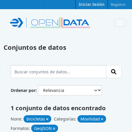
Skip to main content
Iniciar Sesión
Registro
Conjuntos de datos
Ordenar por
1 conjunto de datos encontrado
None:
bicicletas
Categorías:
Movilidad
Formatos:
GeoJSON