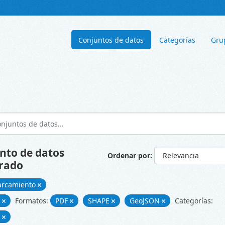
Conjuntos de datos
Categorías
Gru
nto de datos
Ordenar por
rado
arcamiento
d
Formatos:
PDF
SHAPE
GeoJSON
Categorías:
d