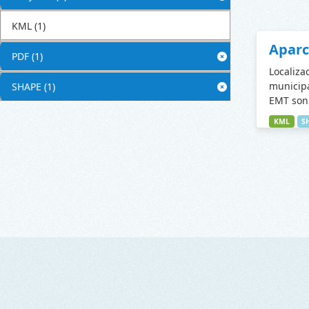
KML
(1)
Apar
PDF
(1)
Localiza
municipa
SHAPE
(1)
EMT son 
KML
S