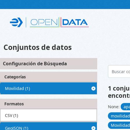
Skip to main content
Conjuntos de datos
Configuración de Búsqueda
Categorías
1 conju
Movilidad
(1)
encont
Formatos
None:
ap
CSV
(1)
movilida
Movilida
GeoJSON
(1)