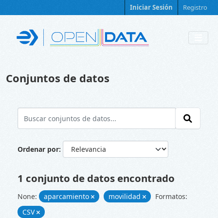
Skip to main content
Iniciar Sesión
Registro
Conjuntos de datos
Ordenar por
1 conjunto de datos encontrado
None:
aparcamiento
movilidad
Formatos:
CSV