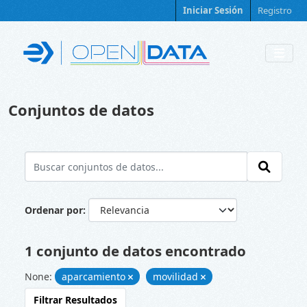
Skip to main content
Iniciar Sesión
Registro
Conjuntos de datos
Ordenar por
1 conjunto de datos encontrado
None:
aparcamiento
movilidad
Filtrar Resultados