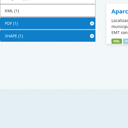
Apar
KML
(1)
Localiza
PDF
(1)
municipa
EMT son 
SHAPE
(1)
KML
S