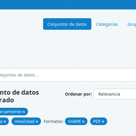
Conjuntos de datos
Categorías
Gru
nto de datos
Ordenar por
rado
arcamiento
ía
movilidad
Formatos:
SHAPE
PDF