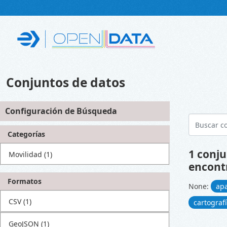
Skip to main content
Conjuntos de datos
Configuración de Búsqueda
Categorías
1 conju
Movilidad
(1)
encont
Formatos
None:
ap
CSV
(1)
cartograf
GeoJSON
(1)