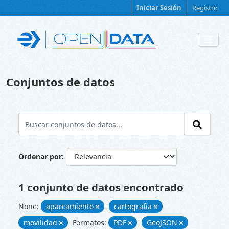
Skip to main content
Iniciar Sesión
Registro
Conjuntos de datos
Ordenar por
1 conjunto de datos encontrado
None:
aparcamiento
cartografía
movilidad
Formatos:
PDF
GeoJSON