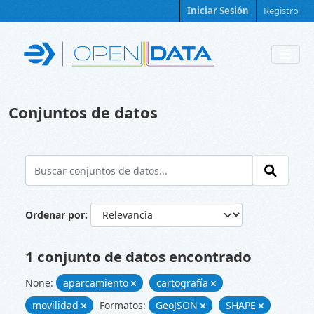
Skip to main content
Iniciar Sesión
Registro
Conjuntos de datos
Ordenar por
1 conjunto de datos encontrado
None:
aparcamiento
cartografía
movilidad
Formatos:
GeoJSON
SHAPE