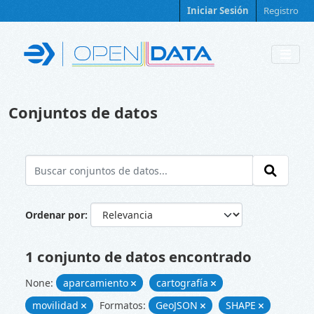
Skip to main content
Iniciar Sesión
Registro
Conjuntos de datos
Ordenar por
1 conjunto de datos encontrado
None:
aparcamiento
cartografía
movilidad
Formatos:
GeoJSON
SHAPE